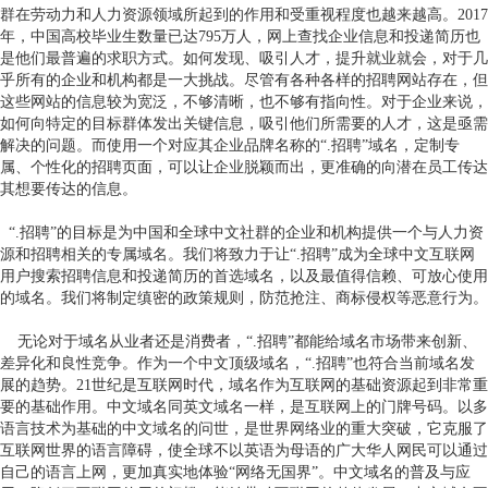
群在劳动力和人力资源领域所起到的作用和受重视程度也越来越高。2017
年，中国高校毕业生数量已达795万人，网上查找企业信息和投递简历也
是他们最普遍的求职方式。如何发现、吸引人才，提升就业就会，对于几
乎所有的企业和机构都是一大挑战。尽管有各种各样的招聘网站存在，但
这些网站的信息较为宽泛，不够清晰，也不够有指向性。对于企业来说，
如何向特定的目标群体发出关键信息，吸引他们所需要的人才，这是亟需
解决的问题。而使用一个对应其企业品牌名称的“.招聘”域名，定制专
属、个性化的招聘页面，可以让企业脱颖而出，更准确的向潜在员工传达
其想要传达的信息。
“.招聘”的目标是为中国和全球中文社群的企业和机构提供一个与人力资
源和招聘相关的专属域名。我们将致力于让“.招聘”成为全球中文互联网
用户搜索招聘信息和投递简历的首选域名，以及最值得信赖、可放心使用
的域名。我们将制定缜密的政策规则，防范抢注、商标侵权等恶意行为。
无论对于域名从业者还是消费者，“.招聘”都能给域名市场带来创新、
差异化和良性竞争。作为一个中文顶级域名，“.招聘”也符合当前域名发
展的趋势。21世纪是互联网时代，域名作为互联网的基础资源起到非常重
要的基础作用。中文域名同英文域名一样，是互联网上的门牌号码。以多
语言技术为基础的中文域名的问世，是世界网络业的重大突破，它克服了
互联网世界的语言障碍，使全球不以英语为母语的广大华人网民可以通过
自己的语言上网，更加真实地体验“网络无国界”。中文域名的普及与应